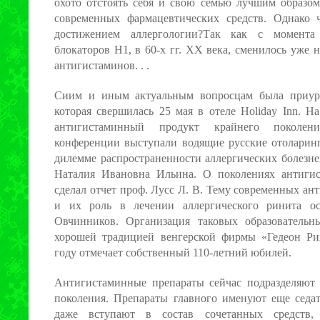
охото отстоять себя и свою семью лучшим образом
современных фармацевтических средств. Однако 
достижением аллергологии?Так как с момента
блокаторов Н1, в 60-х гг. XX века, сменилось уже 
антигистаминов. . .
Сиим и иным актуальным вопросцам была приуро
которая свершилась 25 мая в отеле Holiday Inn. Н
антигистаминный продукт крайнего поколен
конференции выступали водящие русские отоларинг
дилемме распространенности аллергических болезне
Наталия Ивановна Ильина. О поколениях антиги
сделал отчет проф. Лусс Л. В. Тему современных ан
и их роль в лечении аллергического ринита о
Овчинников. Организация таковых образовательн
хорошей традицией венгерской фирмы «Гедеон Рих
году отмечает собственный 110-летний юбилей.
Антигистаминные препараты сейчас подразделяют н
поколения. Препараты главного именуют еще седа
даже вступают в состав сочетанных средств,