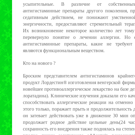
усыпительные. В различие от собственных 
антигистаминные препараты другого поколения, пр
седативным действием, не понижают умственно
энергичности, предоставляют стремительный терап
Их возникновение некоторое количество лет тому
перевернуло понятие о лечении аллергии. Но 
антигистаминные препараты, какие не требуют
являются функциональным веществом.
Кто на нового ?
Броским представителем антигистаминов крайнег
продукт Лордестин® изготовления венгерской фирмы
новейшее противоаллергическое лекарство на базе д
лоратадина). Клинические изучения доказали его кач
способствовать аллергические реакции на отменно
этого только, поражает прыть и продолжительность 
он затевает действовать уже в движение 30 мин о
продолжает родное действие цельные день(24 часа
сохранность его внедрения также поднялась на степ