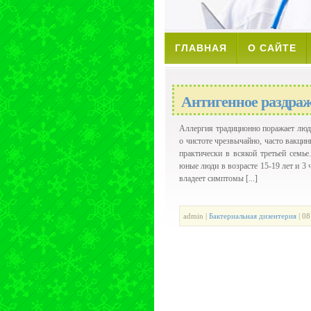
ГЛАВНАЯ
О САЙТЕ
Антигенное раздра
Аллергия традиционно поражает люде
о чистоте чрезвычайно, часто вакцин
практически в всякой третьей сем
юные люди в возрасте 15-19 лет и 3
владеет симптомы [...]
admin |
Бактериальная дизентерия
| 08