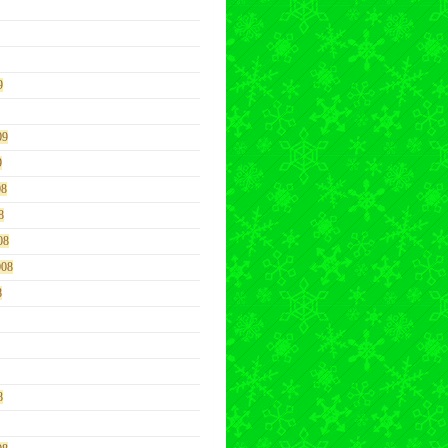
9
09
9
08
8
08
008
8
8