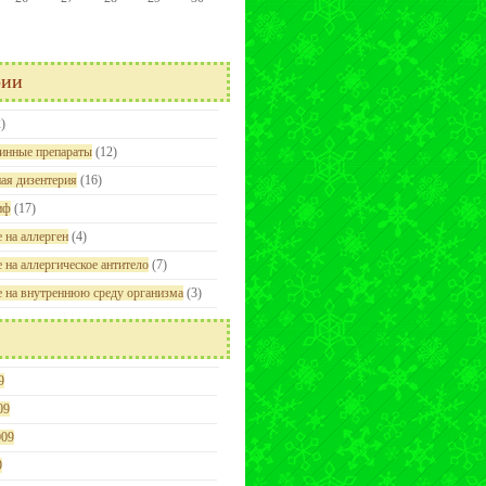
рии
)
инные препараты
(12)
ая дизентерия
(16)
иф
(17)
 на аллерген
(4)
 на аллергическое антитело
(7)
е на внутреннюю среду организма
(3)
9
09
009
9