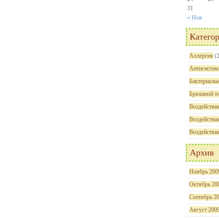
31
« Ноя
Катего
Аллергия
(2
Антигистам
Бактериальн
Брюшной т
Воздействие
Воздействие
Воздействи
Архив
Ноябрь 200
Октябрь 20
Сентябрь 2
Август 200