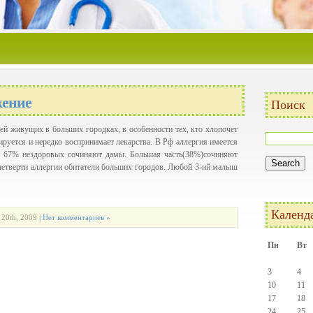
жение
Поиск
й живущих в больших городках, в особенности тех, кто хлопочет
ируется и нередко воспринимает лекарства. В Рф аллергия имеется
ье. 67% нездоровых сочиняют дамы. Большая часть(38%)сочиняют
 четверти аллергии обитатели больших городов. Любой 3-ий малыш
Календ
 20th, 2009
|
Нет комментариев »
Пн
Вт
3
4
10
11
17
18
24
25