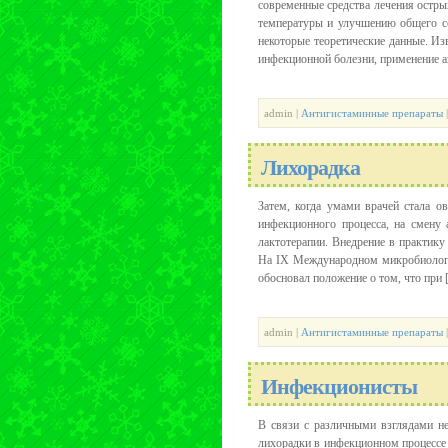
современные средства лечения остры
температуры и улучшению общего с
некоторые теоретические данные. Из
инфекционной болезни, применение ан
admin |
Антигистаминные препараты
Лихорадка
Затем, когда умами врачей стала ов
инфекционного процесса, на смену
лактотерапии. Внедрение в практику
На IX Международном микробиологи
обосновал положение о том, что при [.
admin |
Антигистаминные препараты
Инфекционисты
В связи с различными взглядами н
лихорадки в инфекционном процессе 