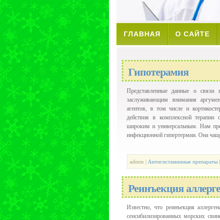
ГЛАВНАЯ
О САЙТЕ
Гипотерамия
Представленные данные о связи 
заслуживающим внимания аргумен
агентов, в том числе и кортикосте
действия в комплексной терапии 
широким и универсальным. Нам пре
инфекционной гипертермии. Она чаще 
admin |
Антигистаминные препараты
|
Реинъекция аллерг
Известно, что реинъекция аллерге
сенсибилизированных морских свинок.