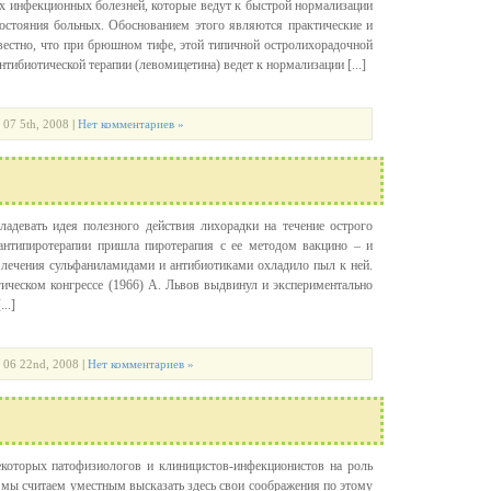
х инфекционных болезней, которые ведут к быстрой нормализации
остояния больных. Обоснованием этого являются практические и
вестно, что при брюшном тифе, этой типичной остролихорадочной
тибиотической терапии (левомицетина) ведет к нормализации [...]
| 07 5th, 2008
|
Нет комментариев »
ладевать идея полезного действия лихорадки на течение острого
 антипиротерапии пришла пиротерапия с ее методом вакцино – и
 лечения сульфаниламидами и антибиотиками охладило пыл к ней.
ческом конгрессе (1966) А. Львов выдвинул и экспериментально
..]
| 06 22nd, 2008
|
Нет комментариев »
екоторых патофизиологов и клиницистов-инфекционистов на роль
мы считаем уместным высказать здесь свои соображения по этому