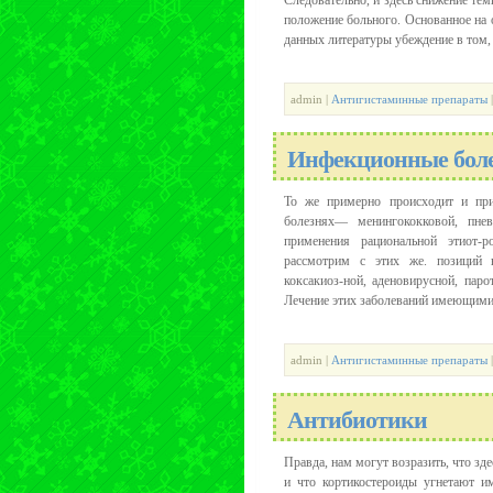
Следовательно, и здесь снижение тем
положение больного. Основанное на 
данных литературы убеждение в том, ч
admin |
Антигистаминные препараты
Инфекционные бол
То же примерно происходит и при
болезнях— менингококковой, пне
применения рациональной этиот-р
рассмотрим с этих же. позиций 
коксакиоз-ной, аденовирусной, пар
Лечение этих заболеваний имеющимися
admin |
Антигистаминные препараты
Антибиотики
Правда, нам могут возразить, что з
и что кортикостероиды угнетают и