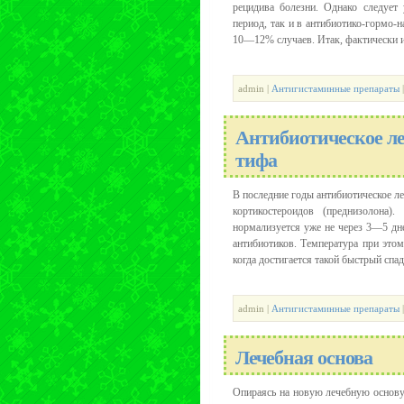
рецидива болезни. Однако следует
период, так и в антибиотико-гормо-
10—12% случаев. Итак, фактически и
admin |
Антигистаминные препараты
Антибиотическое л
тифа
В последние годы антибиотическое 
кортикостероидов (преднизолона)
нормализуется уже не через 3—5 дне
антибиотиков. Температура при этом
когда достигается такой быстрый спад
admin |
Антигистаминные препараты
Лечебная основа
Опираясь на новую лечебную основу,