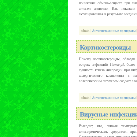
понижение обмена-веществ при гип
антиген—антитело. Как показали
активированная в результате соединен
admin |
Антигистаминные препараты
Кортикостероиды
Почему кортикостероиды, обладая
острых инфекций? Пожалуй, более 
сущность генеза лихорадки при ин
аллергического компонента в па
аллергическим антителом создает сло
admin |
Антигистаминные препараты
|
Вирусные инфекци
Выходит, что, снижая температ
антипиретическим, средством, вр