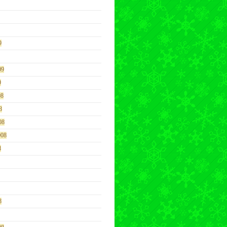
9
09
9
08
8
08
008
8
8