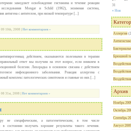
отермии замедляет освобождение гистамина и течение реакции
31
 исследования Mongar и Schild (1962), энзимная система,
« Ноя
ия антигена с антителом, при низкой температуре [...]
Катего
| 09 10th, 2008
|
Нет комментариев »
Аллергия
(2
Антигистам
Бактериальн
Брюшной т
 антипирогенньщ действием, оказываются полезными в терапии
правильный ответ мы получим на этот вопрос, если вникнем в
Воздействие
фекционной болезни. Лихорадка в основном связана с действием
Воздействие
тогенезе инфекционного заболевания. Реакция аллергена с
жный комплекс патологических симптомов и главные из них [...]
Воздействи
Архив
 08 31st, 2008
|
Нет комментариев »
Ноябрь 200
и
Октябрь 20
Сентябрь 2
уру не специфическим, а патогенетическим, в том числе
Август 200
ач в состоянии получать хорошие результаты такого лечения.