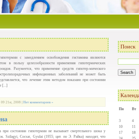
Поиск
гипотермии с замедлением освобождения гистамина являются
том в пользу целесообразности применения гипотермических
роидов. Разумеется, что применение средств гипотер-мического
остролихорадочных инфекционных заболеваний не может быть
дставляется, что лечение этим методом показано при состоянии
[...]
Календ
 09 21st, 2008
|
Нет комментариев »
Пн
Вт
ена
3
4
10
11
на при состоянии гипотермии не вызывает смертельного шока у
17
18
 Szilagyi, Cocsar, Gyulai (1955; цит. по Э. Райка) находят, что
24
25