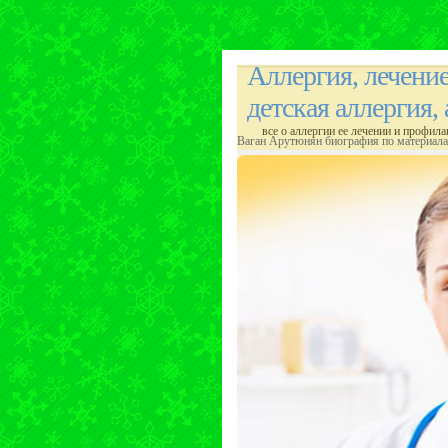
Аллергия, лечени
детская аллергия,
все о аллергии ее лечении и профила
Ваган Арутюнян биография по материал