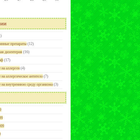
рии
)
инные препараты
(12)
ая дизентерия
(16)
иф
(17)
 на аллерген
(4)
 на аллергическое антитело
(7)
е на внутреннюю среду организма
(3)
9
09
009
9