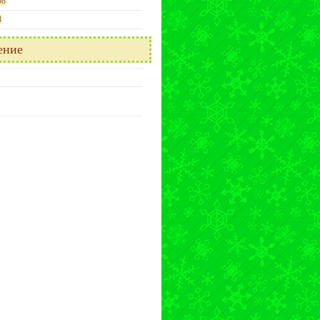
08
8
ение