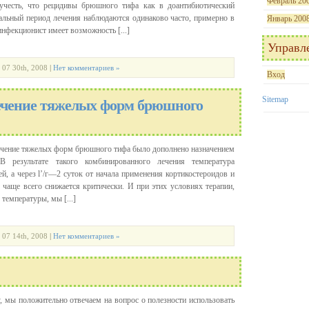
Февраль 20
 учесть, что рецидивы брюшного тифа как в доантибиотический
нальный период лечения наблюдаются одинаково часто, примерно в
Январь 200
нфекционист имеет возможность [...]
Управл
| 07 30th, 2008
|
Нет комментариев »
Вход
Sitemap
ечение тяжелых форм брюшного
лечение тяжелых форм брюшного тифа было дополнено назначением
. В результате такого комбинированного лечения температура
й, а через l’/г—2 суток от начала применения кортикостероидов и
 чаще всего снижается критически. И при этих условиях терапии,
 температуры, мы [...]
| 07 14th, 2008
|
Нет комментариев »
 мы положительно отвечаем на вопрос о полезности использовать