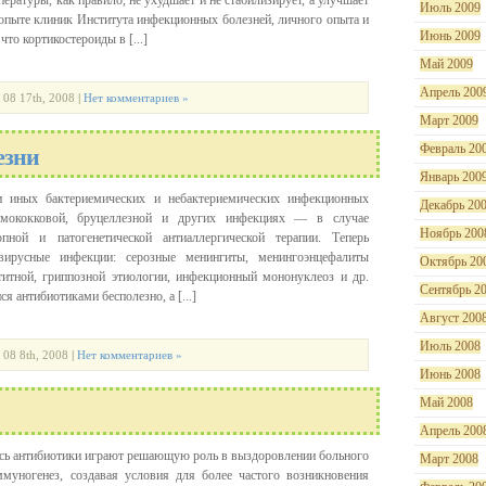
пературы, как правило, не ухудшает и не стабилизирует, а улучшает
Июль 2009
опыте клиник Института инфекционных болезней, личного опыта и
Июнь 2009
то кортикостероиды в [...]
Май 2009
Апрель 200
| 08 17th, 2008
|
Нет комментариев »
Март 2009
Февраль 20
езни
Январь 200
 иных бактериемических и небактериемических инфекционных
Декабрь 20
вмококковой, бруцеллезной и других инфекциях — в случае
Ноябрь 200
опной и патогенетической антиаллергической терапии. Теперь
вирусные инфекции: серозные менингиты, менингоэнцефалиты
Октябрь 20
отитной, гриппозной этиологии, инфекционный мононуклеоз и др.
Сентябрь 2
 антибиотиками бесполезно, а [...]
Август 200
Июль 2008
| 08 8th, 2008
|
Нет комментариев »
Июнь 2008
Май 2008
Апрель 200
десь антибиотики играют решающую роль в выздоровлении больного
Март 2008
ммуногенез, создавая условия для более частого возникновения