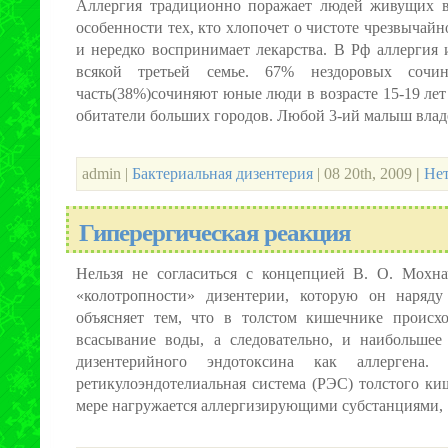
Аллергия традиционно поражает людей живущих в
особенности тех, кто хлопочет о чистоте чрезвычайн
и нередко воспринимает лекарства. В Рф аллергия 
всякой третьей семье. 67% нездоровых сочи
часть(38%)сочиняют юные люди в возрасте 15-19 лет
обитатели больших городов. Любой 3-ий малыш владе
admin |
Бактериальная дизентерия
| 08 20th, 2009
|
Нет
Гиперергическая реакция
Нельзя не согласиться с концепцией В. О. Мохна
«колотропности» дизентерии, которую он наряд
объясняет тем, что в толстом кишечнике происх
всасывание воды, а следовательно, и наибольшее
дизентерийного эндотоксина как аллергена. 
ретикулоэндотелиальная система (РЭС) толстого к
мере нагружается аллергизирующими субстанциями, [.