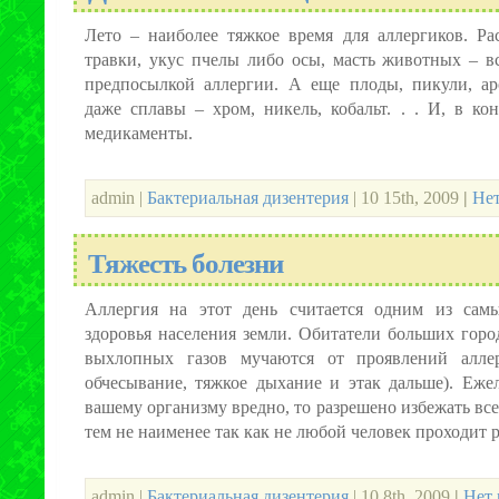
Лето – наиболее тяжкое время для аллергиков. Ра
травки, укус пчелы либо осы, масть животных – в
предпосылкой аллергии. А еще плоды, пикули, ар
даже сплавы – хром, никель, кобальт. . . И, в ко
медикаменты.
admin |
Бактериальная дизентерия
| 10 15th, 2009
|
Нет
Тяжесть болезни
Аллергия на этот день считается одним из сам
здоровья населения земли. Обитатели больших горо
выхлопных газов мучаются от проявлений аллер
обчесывание, тяжкое дыхание и этак дальше). Еже
вашему организму вредно, то разрешено избежать вс
тем не наименее так как не любой человек проходит ра
admin |
Бактериальная дизентерия
| 10 8th, 2009
|
Нет 