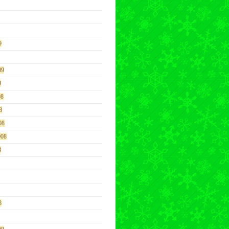
9
09
9
08
8
08
008
8
8