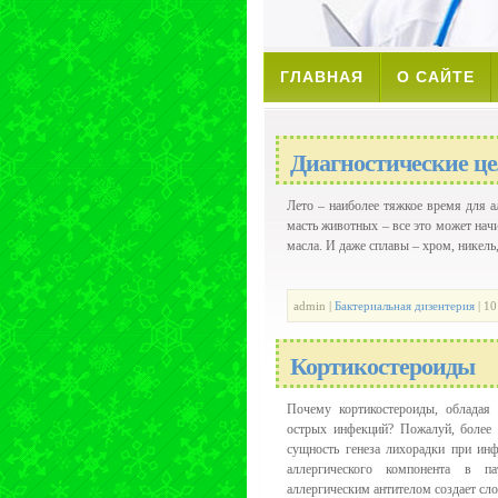
ГЛАВНАЯ
О САЙТЕ
Диагностические ц
Лето – наиболее тяжкое время для а
масть животных – все это может нач
масла. И даже сплавы – хром, никель,
admin |
Бактериальная дизентерия
| 10
Кортикостероиды
Почему кортикостероиды, обладая
острых инфекций? Пожалуй, более 
сущность генеза лихорадки при ин
аллергического компонента в па
аллергическим антителом создает сло