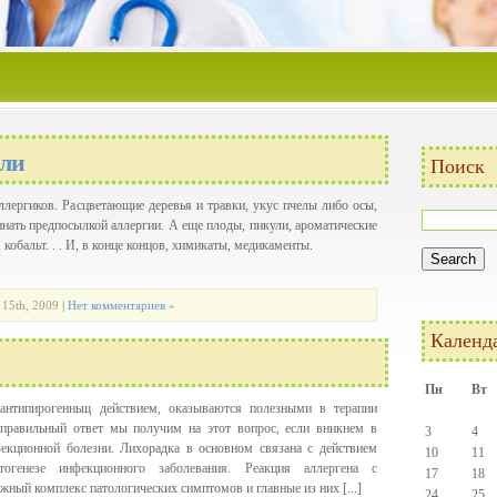
ели
Поиск
ллергиков. Расцветающие деревья и травки, укус пчелы либо осы,
инать предпосылкой аллергии. А еще плоды, пикули, ароматические
 кобальт. . . И, в конце концов, химикаты, медикаменты.
 15th, 2009
|
Нет комментариев »
Календ
Пн
Вт
 антипирогенньщ действием, оказываются полезными в терапии
правильный ответ мы получим на этот вопрос, если вникнем в
3
4
фекционной болезни. Лихорадка в основном связана с действием
10
11
тогенезе инфекционного заболевания. Реакция аллергена с
17
18
жный комплекс патологических симптомов и главные из них [...]
24
25