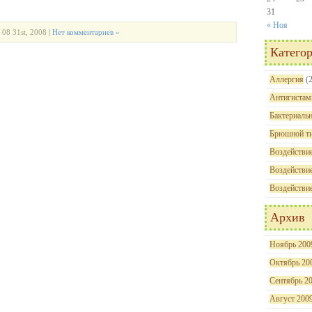
31
« Ноя
 08 31st, 2008
|
Нет комментариев »
Катего
Аллергия
(2
Антигистам
Бактериальн
Брюшной т
Воздействие
Воздействие
Воздействи
Архив
Ноябрь 200
Октябрь 20
Сентябрь 2
Август 200