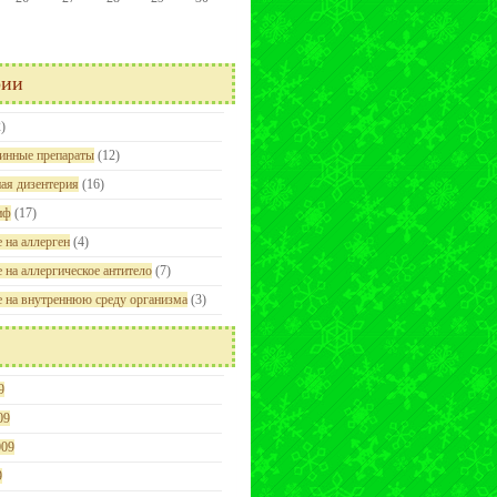
рии
)
инные препараты
(12)
ая дизентерия
(16)
иф
(17)
 на аллерген
(4)
 на аллергическое антитело
(7)
е на внутреннюю среду организма
(3)
9
09
009
9